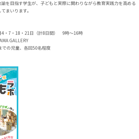
教諭を目指す学生が、子どもと実際に関わりながら教育実践力を高める
してまいります。
月
4
・
7
・
18
・
21
日（計
8
日間）
9
時～
16
時
AMA GALLERY
までの児童、各回
50
名程度