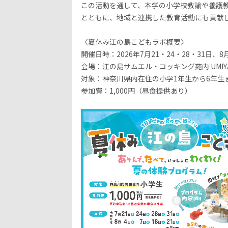
この活動を通して、本学の小学校教諭や養護
とともに、地域と連携した教育活動にも貢献
〈夏休み江の島こどもラボ概要〉
開催日時：
2026
年
7
月
21
・
24
・
28
・
31
日、
8
会場：江の島サムエル・コッキング苑内
UMIY
対象：神奈川県内在住の小学
1
年生から
6
年生
参加費：
1,000
円（昼食提供あり）