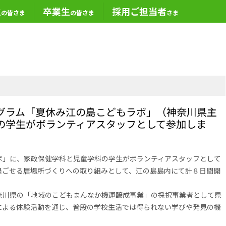
生
卒業生
採用ご担当者
の皆さま
の皆さま
さま
グラム「夏休み江の島こどもラボ」（神奈川県主
の学生がボランティアスタッフとして参加しま
ボ」に、家政保健学科と児童学科の学生がボランティアスタッフとして
過ごせる居場所づくりへの取り組みとして、江の島島内にて計８日間開
奈川県の「地域のこどもまんなか機運醸成事業」の採択事業者として県
による体験活動を通じ、普段の学校生活では得られない学びや発見の機