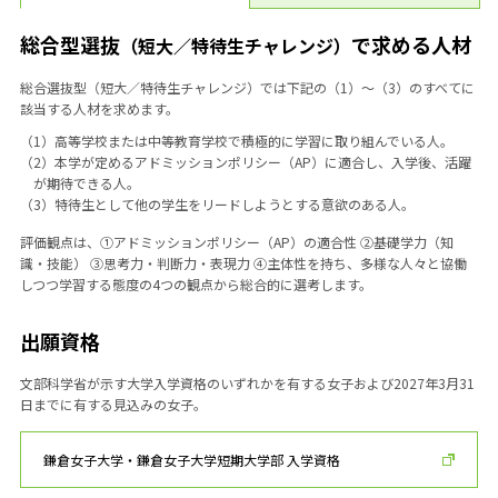
総合型選抜
で求める人材
（短大／特待生チャレンジ）
総合選抜型（短大／特待生チャレンジ）では下記の（1）～（3）のすべてに
該当する人材を求めます。
（1）高等学校または中等教育学校で積極的に学習に取り組んでいる人。
（2）本学が定めるアドミッションポリシー（AP）に適合し、入学後、活躍
が期待できる人。
（3）特待生として他の学生をリードしようとする意欲のある人。
評価観点は、①アドミッションポリシー（AP）の適合性 ②基礎学力（知
識・技能） ③思考力・判断力・表現力 ④主体性を持ち、多様な人々と協働
しつつ学習する態度の4つの観点から総合的に選考します。
出願資格
文部科学省が示す大学入学資格のいずれかを有する女子および2027年3月31
日までに有する見込みの女子。
鎌倉女子大学・鎌倉女子大学短期大学部 入学資格