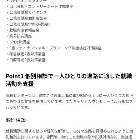
・学内合同企業セミナー
・自己分析・エントリーシート作成講座
・公務員試験ガイダンス
・公務員試験個別相談会
・公務員試験学内基礎講座
・就職内定者報告会
・業界研究講座
・SPI対策講座
・3級ファイナンシャル・プランニング技能検定対策講座
・秘書検定2級対策講座
・日商簿記3級対策講座
Point1 個別相談で一人ひとりの進路に適した就職
活動を支援
就職センターでは、前向きに就職活動に取り組めるように一人ひとりの状況
にあわせた支援を提供しています。またキャリアカウンセラーによる相談を
行っています。
個別相談
就職活動に関する悩みや疑問を解消し、自分の進路を見極められるように個
別相談を行っています。専門職に特化した就職相談や試験対策など、実務経