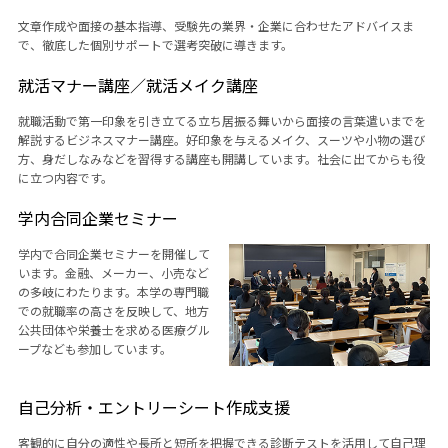
文章作成や面接の基本指導、受験先の業界・企業に合わせたアドバイスま
で、徹底した個別サポートで選考突破に導きます。
就活マナー講座／就活メイク講座
就職活動で第一印象を引き立てる立ち居振る舞いから面接の言葉遣いまでを
解説するビジネスマナー講座。好印象を与えるメイク、スーツや小物の選び
方、身だしなみなどを習得する講座も開講しています。社会に出てからも役
に立つ内容です。
学内合同企業セミナー
学内で合同企業セミナーを開催して
います。金融、メーカー、小売など
の多岐にわたります。本学の専門職
での就職率の高さを反映して、地方
公共団体や栄養士を求める医療グル
ープなども参加しています。
自己分析・エントリーシート作成支援
客観的に自分の適性や長所と短所を把握できる診断テストを活用して自己理