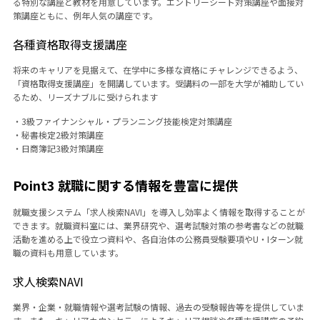
る特別な講座と教材を用意しています。エントリーシート対策講座や面接対
策講座ともに、例年人気の講座です。
各種資格取得支援講座
将来のキャリアを見据えて、在学中に多様な資格にチャレンジできるよう、
「資格取得支援講座」を開講しています。受講料の一部を大学が補助してい
るため、リーズナブルに受けられます
・3級ファイナンシャル・プランニング技能検定対策講座
・秘書検定2級対策講座
・日商簿記3級対策講座
Point3 就職に関する情報を豊富に提供
就職支援システム「求人検索NAVI」を導入し効率よく情報を取得することが
できます。就職資料室には、業界研究や、選考試験対策の参考書などの就職
活動を進める上で役立つ資料や、各自治体の公務員受験要項やU・Iターン就
職の資料も用意しています。
求人検索NAVI
業界・企業・就職情報や選考試験の情報、過去の受験報告等を提供していま