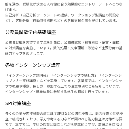
解を深め、受験先が求める人材像に合う効果的なエントリーシートへとつな
げます。
自己分析（自己分析ワークシートの提供、ワークショップ型講座の開設な
ど）、客観分析（行動特性診断など）の各種支援企画も提供しています。
公務員試験学内基礎講座
公務員就職を志望する学生を対象に、公務員試験（教養科目・論文・面接）
の対策講座を実施しています。数的処理・文章理解・政治など主要分野の基
礎力アップをめざします。
各種インターンシップ講座
「インターンシップ説明会」「インターンシップの探し方」「インターンシ
ップマナー研修講座」などを実施しています。各講座では、インターンシッ
プの概要や種類、探し方、参加する上での注意事項なども紹介しています。
インターンシップ・就業体験に参加する学生の相談も行っています。
SPI対策講座
多くの企業が面接試験の前に課すSPI3などの適性検査は、能力検査と性格検
査で構成されており、学力や考える力などが問われる能力検査は対策が必要
です。本学では、学科の授業と両立しながら効率的に学び、高得点を目指せ