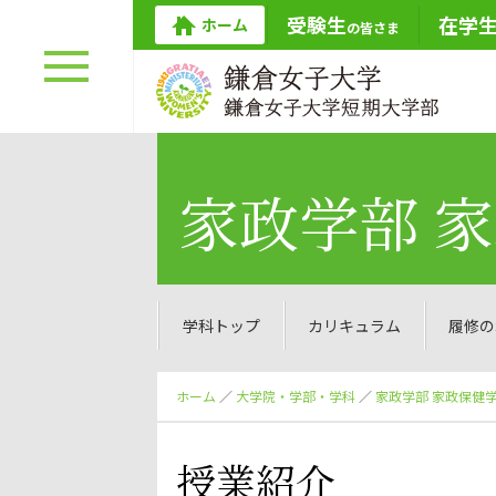
受験生
在学
ホーム
の皆さま
家政学部 
学科トップ
カリキュラム
履修の
ホーム
／
大学院・学部・学科
／
家政学部 家政保健
授業紹介