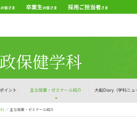
生
卒業生
採用ご担当者
の皆さま
の皆さま
さま
家政保健学科
ポイント
主な授業・ゼミナール紹介
大船Diary（学科ニ
学科
／ 主な授業・ゼミナール紹介