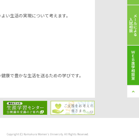
りよい生活の実現について考えます。
り健康で豊かな生活を送るための学びです。
Copyright (C) Kamakura Women’s University. All Rights Reserved.