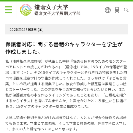
2026年05月08日 (金)
保護者対応に関する書籍のキャラクターを学生が
作成しました。
私（浅井拓久也准教授）が執筆した書籍『悩める保育者のためのモンスター
ペアレントとの接し方がわかる本』（翔泳社）では、
15
タイプの保護者が登
場します（＊）。その
15
タイプのキャラクターとそれぞれの特徴を表した四
コマ漫画を児童学科の学生が作成してくれました。きっかけは「子どもと言
葉」という私が担当する授業でした。彼女が作成した紙芝居は素晴らしい絵
とストーリーでした。この才能を多くの方に知ってもらいたいと思い、また
私が保護者対応の本を作るタイミングであったこともあり、「出版社を紹介
するからイラストを描いてみませんか」と声をかけたところ学生から快諾が
あり、
15
タイプのキャラクター誕生と相成りました。
大学は知識や技術を学ぶだけの場所ではなく、人と人が出会う縁作りの場所
でもあります。学生と学生の縁、そして学生と教員の縁。児童学科に入学し
て、多くの人と縁を作ってほしいと思います。