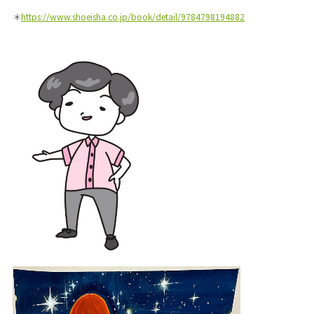
＊
https://www.shoeisha.co.jp/book/detail/9784798194882