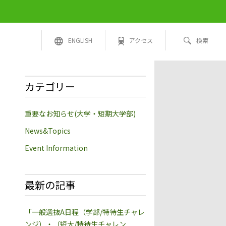
ENGLISH
アクセス
検索
カテゴリー
重要なお知らせ(大学・短期大学部)
News&Topics
Event Information
最新の記事
「一般選抜A日程（学部/特待生チャレ
ンジ）・（短大/特待生チャレン