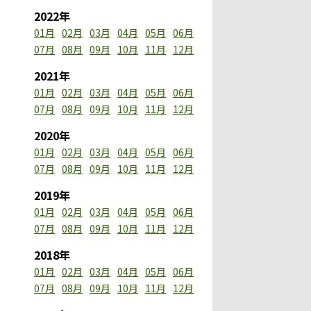
2022年
01月
02月
03月
04月
05月
06月
07月
08月
09月
10月
11月
12月
2021年
01月
02月
03月
04月
05月
06月
07月
08月
09月
10月
11月
12月
2020年
01月
02月
03月
04月
05月
06月
07月
08月
09月
10月
11月
12月
2019年
01月
02月
03月
04月
05月
06月
07月
08月
09月
10月
11月
12月
2018年
01月
02月
03月
04月
05月
06月
07月
08月
09月
10月
11月
12月