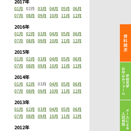
2017年
01月
02月
03月
04月
05月
06月
07月
08月
09月
10月
11月
12月
2016年
01月
02月
03月
04月
05月
06月
07月
08月
09月
10月
11月
12月
2015年
01月
02月
03月
04月
05月
06月
07月
08月
09月
10月
11月
12月
2014年
01月
02月
03月
04月
05月
06月
07月
08月
09月
10月
11月
12月
2013年
01月
02月
03月
04月
05月
06月
07月
08月
09月
10月
11月
12月
2012年