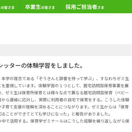
生
卒業生
採用ご担当者
の皆さま
の皆さま
さま
シッターの体験学習をしました。
、本学の理念である「ぞうきんと辞書を持って学ぶ」、すなわちゼミ生
とを重視しています。体験学習の１つとして、居宅訪問型保育事業を展
き、ゼミ生は保育所保育とは様々な点で異なる居宅訪問型保育（ベビー
者から連絡に応対し、実際に利用者の自宅で保育をする。こうした体験
や子育て支援の理解を深めることにつながります。ゼミ生からは「保育
知ることができてとても学びになった」と報告がありました。
の中で活用する。保育学ゼミナールはこうした経験を繰り返しながら保