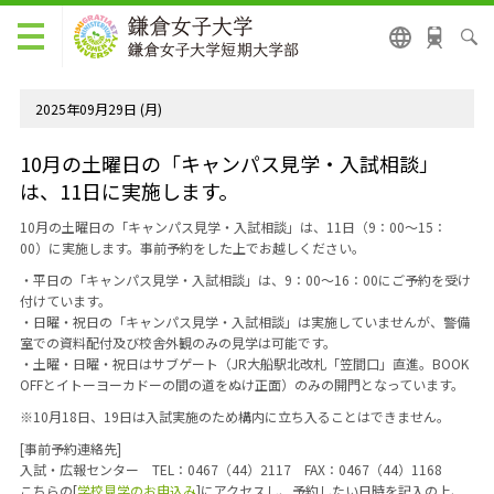
2025年09月29日 (月)
10月の土曜日の「キャンパス見学・入試相談」
は、11日に実施します。
10月の土曜日の「キャンパス見学・入試相談」は、11日（9：00～15：
00）に実施します。事前予約をした上でお越しください。
・平日の「キャンパス見学・入試相談」は、9：00～16：00にご予約を受け
付けています。
・日曜・祝日の「キャンパス見学・入試相談」は実施していませんが、警備
室での資料配付及び校舎外観のみの見学は可能です。
・土曜・日曜・祝日はサブゲート（JR大船駅北改札「笠間口」直進。BOOK
OFFとイトーヨーカドーの間の道をぬけ正面）のみの開門となっています。
※10月18日、19日は入試実施のため構内に立ち入ることはできません。
[事前予約連絡先]
入試・広報センター TEL：0467（44）2117 FAX：0467（44）1168
こちらの[
学校見学のお申込み
]にアクセスし、予約したい日時を記入の上、