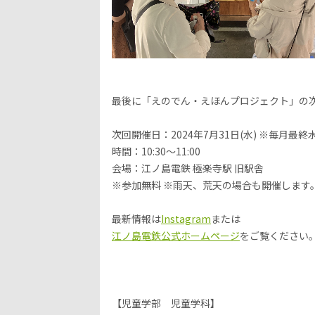
最後に「えのでん・えほんプロジェクト」の
次回開催日：
2024
年
7
月
31
日
(
水
) ※
毎月最終
時間：
10:30
～
11:00
会場：江ノ島電鉄 極楽寺駅 旧駅舎
※
参加無料
※
雨天、荒天の場合も開催します
最新情報は
Instagram
または
江ノ島電鉄公式ホームページ
をご覧ください
【児童学部 児童学科】