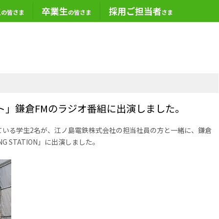
生
卒業生
採用ご担当者
の皆さま
の皆さま
さま
ト」鎌倉FMのラジオ番組に出演しました。
ている学生2名が、江ノ島電鉄株式会社の担当社員の方と一緒に、鎌倉
G STATION」
に出演しました。