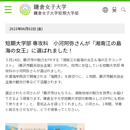
2023年06月02日 (金)
短期大学部 専攻科 小河阿弥さんが「湘南江の島
海の女王」に選ばれました！
５月
14
日、藤沢市の魅力を
PR
する「湘南江の島海の女王＆海の王子コンテ
スト」（藤沢市観光協会主催）が行われ、同市に在住している短期大学部 専
攻科の小河阿弥さんが選ばれました。
片瀬海岸西浜で開催される「海開き」を皮切りに、１年間、藤沢市観光協会
主催の観光行事などで活躍されます。
選出された小河さんが「藤沢市はもちろん、湘南地域の魅力を世界にお届け
できるよう頑張ります。鎌倉女子大学短期大学部の素晴らしさの
PR
にも努め
て参ります！」と、意気込みを語ってくれました。小河さん、
1
年間、学業
と両立をさせながら、どうぞ頑張ってください。