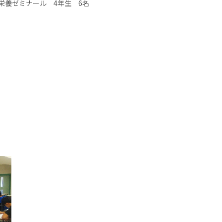
ツ栄養ゼミナール
4
年生
6
名