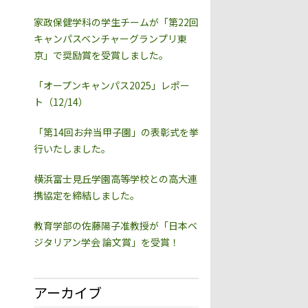
家政保健学科の学生チームが「第22回
キャンパスベンチャーグランプリ東
京」で奨励賞を受賞しました。
「オープンキャンパス2025」レポー
ト（12/14）
「第14回お弁当甲子園」の表彰式を挙
行いたしました。
横浜富士見丘学園高等学校との高大連
携協定を締結しました。
教育学部の佐藤陽子准教授が「日本ベ
ジタリアン学会 論文賞」を受賞！
アーカイブ