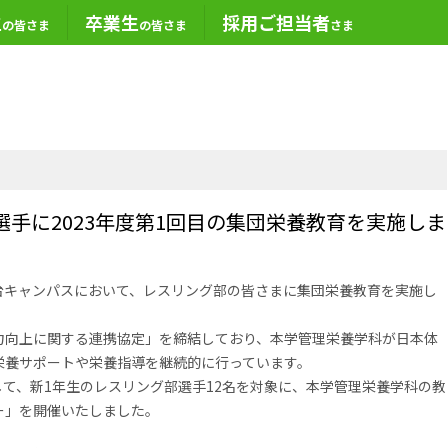
生
卒業生
採用ご担当者
の皆さま
の皆さま
さま
手に2023年度第1回目の集団栄養教育を実施しま
台キャンパスにおいて、レスリング部の皆さまに集団栄養教育を実施し
力向上に関する連携協定」を締結しており、本学管理栄養学科が日本体
栄養サポートや栄養指導を継続的に行っています。
して、新
1
年生のレスリング部選手
12
名を対象に、本学管理栄養学科の教
ー」を開催いたしました。