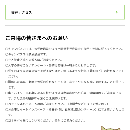
交通アクセス
ご来場の皆さまへのお願い
○キャンパス内では、大学教職員および学園祭実行委員会の指示・連絡に従ってください。
○キャンパス内は禁酒禁煙です。
○立入禁止区域への進入はご遠慮ください。
○大学の許可のないアンケート・勧誘行為等は一切おことわりします。
○学生および来場者の皆さまが不安や迷惑に感じるような行為（撮影など）は行わないでく
ださい。
○撮影した写真・動画を大学の許可なくインターネットやＳＮＳ等に掲載することを禁止し
ます。
○車・バイク・自転車による来校および近隣商業施設への駐車・駐輪は固くご遠慮願いま
す。また道路の駐停車も固くご遠慮願います。
○ペットを連れてのご入場はご遠慮ください。（盲導犬などのほじょ犬を除く）
○お食事はイートインスペース（教室棟4階、食堂棟1階カンティーン）にてお願いいたしま
す。
○ゴミをポイ捨てしないでください。分別にご協力ください。