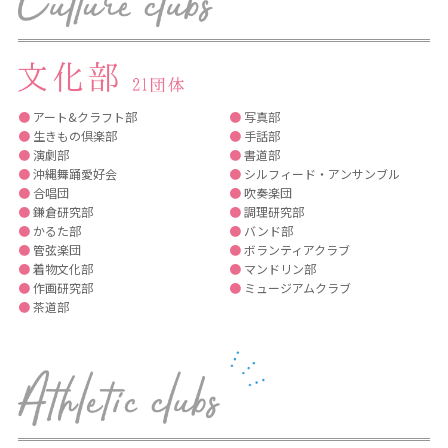
●
アート&クラフト部
●
写真部
●
生きもの倶楽部
●
手話部
●
演劇部
●
書道部
●
沖縄舞踊愛好会
●
シルフィード・アンサンブル
●
合唱団
●
吹奏楽団
●
鎌倉研究部
●
調理研究部
●
かるた部
●
バンド部
●
管弦楽団
●
ボランティアクラブ
●
着物文化部
●
マンドリン部
●
作画研究部
●
ミュージアムクラブ
●
茶道部