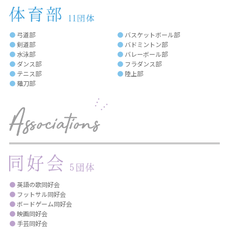
●
弓道部
●
バスケットボール部
●
剣道部
●
バドミントン部
●
水泳部
●
バレーボール部
●
ダンス部
●
フラダンス部
●
テニス部
●
陸上部
●
薙刀部
●
英語の歌同好会
●
フットサル同好会
●
ボードゲーム同好会
●
映画同好会
●
手芸同好会