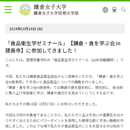
2024年10月16日 (水)
「食品衛生学ゼミナール」【鎌倉・食を学ぶ会 in
建長寺】に参加してきました！
こんにちは。管理栄養学科の「食品衛生学ゼミナール（山本詩織講師）」で
す。
今回、私たちは鎌倉食品衛生協会からご依頼をいただき、「鎌倉・食を学ぶ
会
in
建長寺」で手洗いと食品衛生についての講義を行いました。
「鎌倉・食を学ぶ会
in
建長寺」では鎌倉の食を歴史的に、現在的に、総合的
に取り上げ参加者と学び、鎌倉の食文化を高めていこうとする会です。
私たちはその第
10
回（
8
月
27
日）にお呼びいただきました。
今回は子供が対象者であることから、私たちゼミ生は手洗いの重要性を分か
りやすく伝えるためにパワーポイントを使用した簡単な劇と手洗い動画を作
成しました。このような場で私たちが食品衛生のことをお話するのは初めて