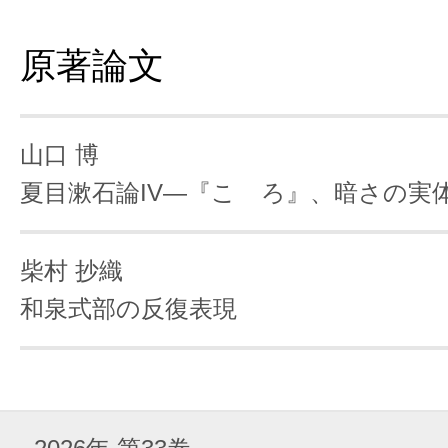
原著論文
山口 博
夏目漱石論IV―『こゝろ』、暗さの実
柴村 抄織
和泉式部の反復表現