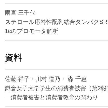
雨宮 三千代
ステロール応答性配列結合タンパクSRE
1cのプロモータ解析
資料
佐藤 祥子・川村 道乃・
森 千恵
鎌倉女子大学学生の消費者被害（第2報
―消費者被害と消費者教育の関わり―