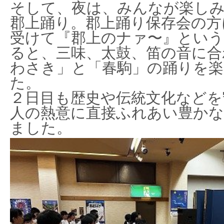
そして、夜は、みんなが楽し
郡上踊り。郡上踊り保存会の方
受けて『郡上のナァ〜』という
ると、三味、太鼓、笛の音に合
わさき」と「春駒」の踊りを
た。
２日目も歴史や伝統文化などを
人の熱意に直接ふれあい豊か
ました。