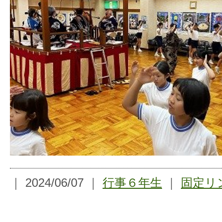
｜ 2024/06/07 ｜
行事
６年生
｜
固定リ