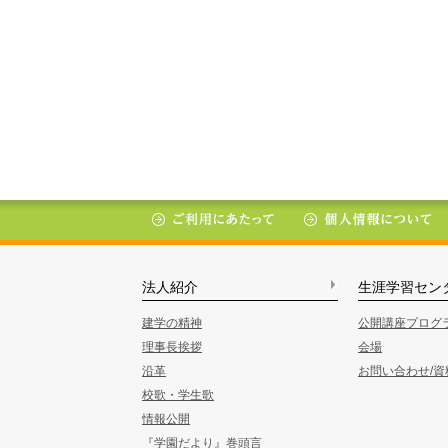
法人紹介
生涯学習セン
建学の精神
公開講座プログ
理事長挨拶
会場
沿革
お問い合わせ/資
校歌・学生歌
情報公開
『学園だより』巻頭言