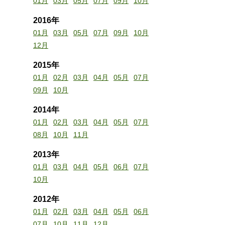
01月
03月
05月
07月
09月
10月
2016年
01月
03月
05月
07月
09月
10月
12月
2015年
01月
02月
03月
04月
05月
07月
09月
10月
2014年
01月
02月
03月
04月
05月
07月
08月
10月
11月
2013年
01月
03月
04月
05月
06月
07月
10月
2012年
01月
02月
03月
04月
05月
06月
07月
10月
11月
12月