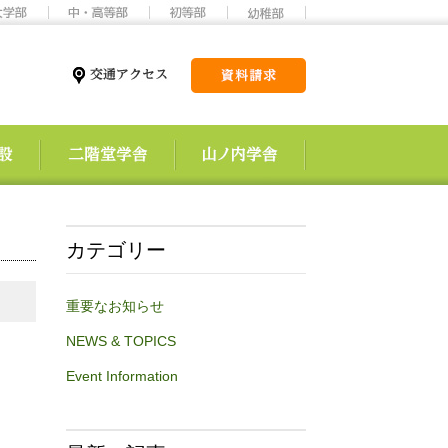
カテゴリー
重要なお知らせ
NEWS & TOPICS
Event Information