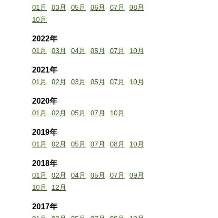
01月
03月
05月
06月
07月
08月
10月
2022年
01月
03月
04月
05月
07月
10月
2021年
01月
02月
03月
05月
07月
10月
2020年
01月
02月
05月
07月
10月
2019年
01月
02月
05月
07月
08月
10月
2018年
01月
02月
04月
05月
07月
09月
10月
12月
2017年