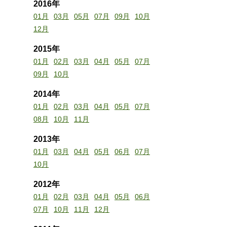
2016年
01月
03月
05月
07月
09月
10月
12月
2015年
01月
02月
03月
04月
05月
07月
09月
10月
2014年
01月
02月
03月
04月
05月
07月
08月
10月
11月
2013年
01月
03月
04月
05月
06月
07月
10月
2012年
01月
02月
03月
04月
05月
06月
07月
10月
11月
12月