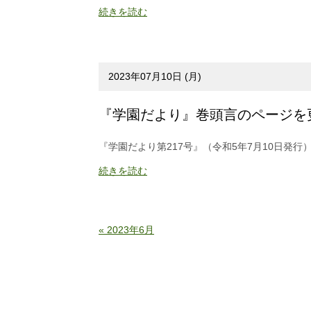
続きを読む
2023年07月10日 (月)
『学園だより』巻頭言のページを
『学園だより第217号』（令和5年7月10日発行
続きを読む
« 2023年6月