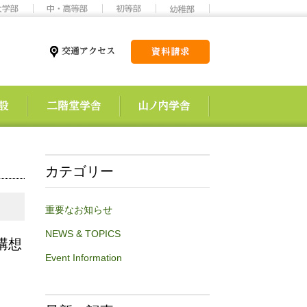
カテゴリー
重要なお知らせ
NEWS & TOPICS
置構想
Event Information