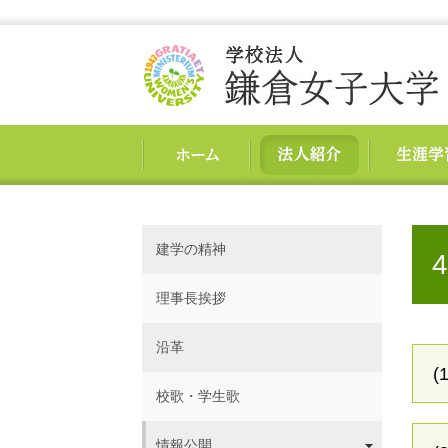
建学の精神
理事長挨拶
沿革
(1
校歌・学生歌
情報公開