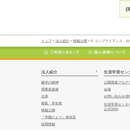
(8
トップ
>
法人紹介
>
情報公開
> 4. コンプライアンス
法人紹介
生涯学習セン
建学の精神
公開講座プログ
理事長挨拶
会場
沿革
お問い合わせ/資
校歌・学生歌
生涯学習センタ
公式SNS
情報公開
『学園だより』巻頭言
採用情報