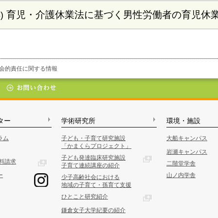
育児・介護休業法に基づく男性労働者の育児休
)
・社会的責任に関する情報
ター
学術研究所
環境・施設
ラム
子ども・子育て研究施設
大船キャンパス
「かまくらプロジェクト」
岩瀬キャンパス
子ども発達臨床研究施設
料請求
二階堂学舎
子育て連続講座の紹介
ー
山ノ内学舎
少子高齢社会における
地域の子育て・孫育て支援
ひとこと研究紹介
鎌倉女子大学紀要の紹介