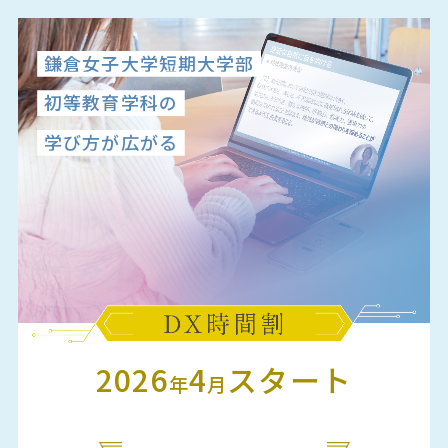
鎌倉女子大学短期大学部
初等教育学科の
学び方が広がる
DXが広げる時間のゆとり。
学びと学生生活を
、
もっと豊かに。
2026
4
スタート
年
月